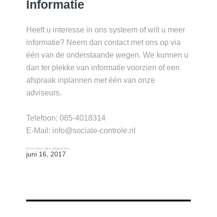
Informatie
Heeft u interesse in ons systeem of wilt u meer
informatie? Neem dan contact met ons op via
één van de onderstaande wegen. We kunnen u
dan ter plekke van informatie voorzien of een
afspraak inplannen met één van onze
adviseurs.
Telefoon: 085-4018314
E-Mail: info@sociale-controle.nl
Author
Posted
Eric-Jan van Agteren
juni 16, 2017
on