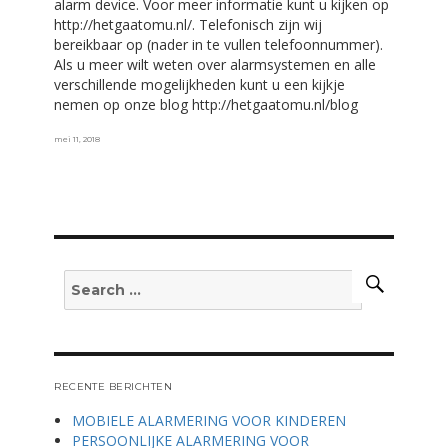
alarm device. Voor meer informatie kunt u kijken op
http://hetgaatomu.nl/. Telefonisch zijn wij
bereikbaar op (nader in te vullen telefoonnummer).
Als u meer wilt weten over alarmsystemen en alle
verschillende mogelijkheden kunt u een kijkje
nemen op onze blog http://hetgaatomu.nl/blog
Posted
mei 11, 2018
on
Search
Search
for:
RECENTE BERICHTEN
MOBIELE ALARMERING VOOR KINDEREN
PERSOONLIJKE ALARMERING VOOR