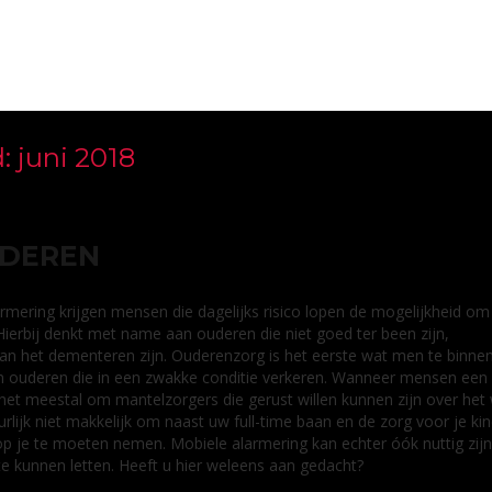
d:
juni 2018
NDEREN
rmering krijgen mensen die dagelijks risico lopen de mogelijkheid om
. Hierbij denkt met name aan ouderen die niet goed ter been zijn,
n het dementeren zijn. Ouderenzorg is het eerste wat men te binnen
an ouderen die in een zwakke conditie verkeren. Wanneer mensen een
et meestal om mantelzorgers die gerust willen kunnen zijn over het 
urlijk niet makkelijk om naast uw full-time baan en de zorg voor je ki
op je te moeten nemen. Mobiele alarmering kan echter óók nuttig zij
te kunnen letten. Heeft u hier weleens aan gedacht?