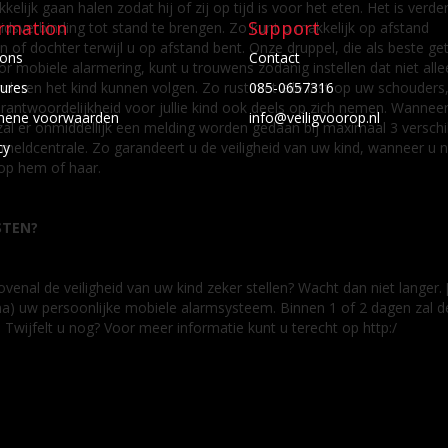
lijk gaan halen zodat hij of zij op tijd is voor het eten. Het is verde
ormation
Support
idsverbinding tot stand te brengen. Zo kunt u makkelijk op afstand
 dochter terwijl u op afstand bent. Onze druppel, die als beste get
 ons
Contact
or mobiele alarmering, kunt u trouwens zodanig instellen dat niet alle
deren het kind kunnen volgen. Zo rust niet alle last op uw schouders
ures
085-0657316
antwoordelijkheid voor jullie kind ook deels op zich nemen. Wanneer
mene voorwaarden
info@veiligvoorop.nl
zal er onmiddellijk een melding worden gedaan bij maximaal 3 verschi
eldcentrale. Zo garandeert u de veiligheid van uw kind, wanneer u n
cy
 op hem of haar.
STEN?
enal de veiligheid van uw kind zeker stellen? Wacht dan niet langer. 
ina) uw persoonlijke mobiele alarmsysteem. Binnen 1 of 2 dagen zal 
 Twijfelt u nog? Voor meer informatie kunt u terecht op http:/