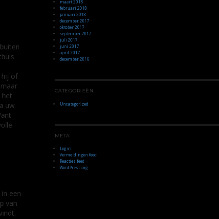
maart 2018
februari 2018
januari 2018
december 2017
oktober 2017
september 2017
juli 2017
 buiten
juni 2017
april 2017
thuis
december 2016
hij of
, maar
CATEGORIEËN
 het
ia uw
Uncategorized
Want
olle
META
Login
Vermeldingen feed
Reacties feed
WordPress.org
 in een
lp van
vindt,