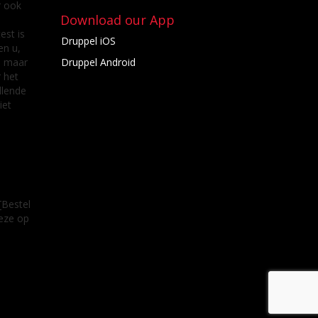
r ook
Download our App
est is
Druppel iOS
en u,
, maar
Druppel Android
 het
llende
iet
[Bestel
deze op