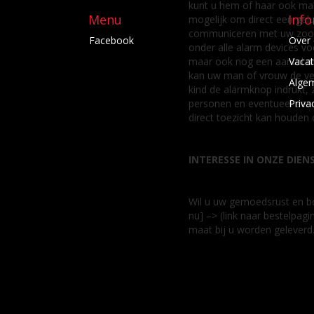
kunt u hem of haar ook makke
Menu
Inf
mogelijk om direct een gelu
communiceren met uw zoon of
Facebook
Over
onder alle alarm devices vo
maar ook nog een aantal an
Vacat
kan uw man of vrouw de ver
Alge
kind de alarmknop indrukt, 
personen en eventueel een m
Priva
direct toezicht kan houden
INTERESSE IN ONZE DIEN
Wil u uw gemoedsrust en bov
nu] –> (link naar bestelpag
maat bij u worden geleverd.