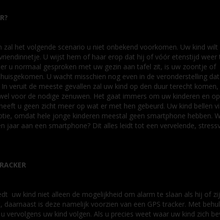
R?
n zal het volgende scenario u niet onbekend voorkomen. Uw kind wilt
riendinnetje. U wijst hem of haar erop dat hij of vóór etenstijd weer 
er u normaal gesproken met uw gezin aan tafel zit, is uw zoontje of
thuisgekomen. U wacht misschien nog even in de veronderstelling dat 
. In veruit de meeste gevallen zal uw kind op den duur terecht komen
n wel voor de nodige zenuwen. Het gaat immers om uw kinderen en op
 heeft u geen zicht meer op wat er met hen gebeurd. Uw kind bellen v
ptie, omdat hele jonge kinderen meestal geen smartphone hebben. 
n jaar aan een smartphone? Dit alles leidt tot een vervelende, stressv
TRACKER
t uw kind niet alleen de mogelijkheid om alarm te slaan als hij of zij
t, daarnaast is deze namelijk voorzien van een GPS tracker. Met behu
 u vervolgens uw kind volgen. Als u precies weet waar uw kind zich be