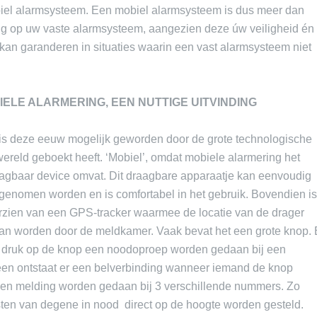
biel alarmsysteem. Een mobiel alarmsysteem is dus meer dan
ng op uw vaste alarmsysteem, aangezien deze úw veiligheid én
kan garanderen in situaties waarin een vast alarmsysteem niet
IELE ALARMERING, EEN NUTTIGE UITVINDING
is deze eeuw mogelijk geworden door de grote technologische
wereld geboekt heeft. ‘Mobiel’, omdat mobiele alarmering het
agbaar device omvat. Dit draagbare apparaatje kan eenvoudig
genomen worden en is comfortabel in het gebruik. Bovendien i
rzien van een GPS-tracker waarmee de locatie van de drager
an worden door de meldkamer. Vaak bevat het een grote knop. 
n druk op de knop een noodoproep worden gedaan bij een
een ontstaat er een belverbinding wanneer iemand de knop
 een melding worden gedaan bij 3 verschillende nummers. Zo
ten van degene in nood direct op de hoogte worden gesteld.