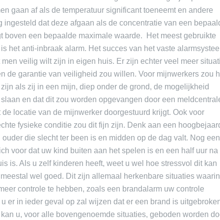
en gaan af als de temperatuur significant toeneemt en andere
g ingesteld dat deze afgaan als de concentratie van een bepaal
tijgt boven een bepaalde maximale waarde. Het meest gebruikte
is het anti-inbraak alarm. Het succes van het vaste alarmsyste
t men veilig wilt zijn in eigen huis. Er zijn echter veel meer situat
 de garantie van veiligheid zou willen. Voor mijnwerkers zou h
zijn als zij in een mijn, diep onder de grond, de mogelijkheid
 slaan en dat dit zou worden opgevangen door een meldcentral
 de locatie van de mijnwerker doorgestuurd krijgt. Ook voor
hte fysieke conditie zou dit fijn zijn. Denk aan een hoogbejaa
 ouder die slecht ter been is en midden op de dag valt. Nog ee
ich voor dat uw kind buiten aan het spelen is en een half uur na
uis is. Als u zelf kinderen heeft, weet u wel hoe stressvol dit kan
t meestal wel goed. Dit zijn allemaal herkenbare situaties waari
 meer controle te hebben, zoals een brandalarm uw controle
 u er in ieder geval op zal wijzen dat er een brand is uitgebroke
e kan u, voor alle bovengenoemde situaties, geboden worden do