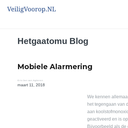
Hetgaatomu Blog
Mobiele Alarmering
Author
Eric-Jan van Agteren
maart 11, 2018
Posted
on
We kennen allemaa
het tegengaan van di
aan koolstofmonoxi
geactiveerd en is op
Bijvoorbeeld als de 