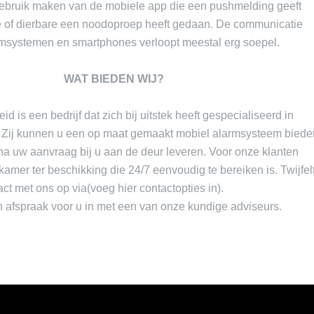
ebruik maken van de mobiele app die een pushmelding geeft
 of dierbare een noodoproep heeft gedaan. De communicatie
rmsystemen en smartphones verloopt meestal erg soepel.
WAT BIEDEN WIJ?
d is een bedrijf dat zich bij uitstek heeft gespecialiseerd in
. Zij kunnen u een op maat gemaakt mobiel alarmsysteem biede
 na uw aanvraag bij u aan de deur leveren. Voor onze klanten
kamer ter beschikking die 24/7 eenvoudig te bereiken is. Twijfel
t met ons op via(voeg hier contactopties in).
 afspraak voor u in met een van onze kundige adviseurs.