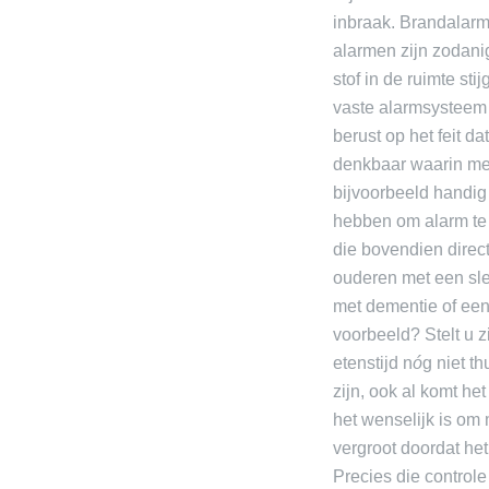
inbraak. Brandalarm
alarmen zijn zodani
stof in de ruimte s
vaste alarmsysteem 
berust op het feit da
denkbaar waarin men
bijvoorbeeld handig 
hebben om alarm te
die bovendien direct
ouderen met een slec
met dementie of een
voorbeeld? Stelt u z
etenstijd n
ó
g niet th
zijn, ook al komt he
het wenselijk is om
vergroot doordat het
Precies die control