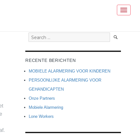
Toggle
navigat
Search
Search
for:
RECENTE BERICHTEN
MOBIELE ALARMERING VOOR KINDEREN
PERSOONLIJKE ALARMERING VOOR
GEHANDICAPTEN
Onze Partners
et
Mobiele Alarmering
te
Lone Workers
af.