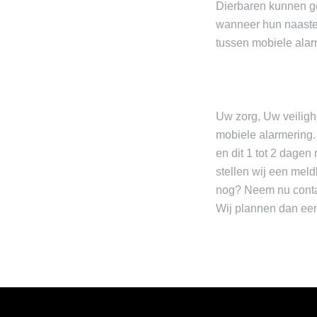
Dierbaren kunnen g
wanneer hun naaste
tussen mobiele ala
Uw zorg, Uw veilighei
mobiele alarmering
en dit 1 tot 2 dagen
stellen wij een meld
nog? Neem nu contac
Wij plannen dan een